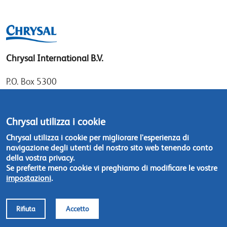
Chrysal International B.V.
P.O. Box 5300
1410 AH Naarden
Gooimeer 7
Chrysal utilizza i cookie
1411 DD Naarden
Chrysal utilizza i cookie per migliorare l'esperienza di
The Netherlands
navigazione degli utenti del nostro sito web tenendo conto
della vostra privacy.
Tel: +31 (0)35 - 695 58 88
Se preferite meno cookie vi preghiamo di modificare le vostre
impostazioni
.
Contattateci
Rifiuta
Accetto
Footer
© Chrysal 2018
Disclaimer & Privacy