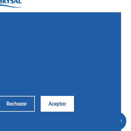
ysal International B.V.
. Box 5300
10 AH Naarden
imeer 7
11 DD Naarden
 Netherlands
: +31 (0)35 - 695 58 88
ntáctanos
Rechazar
Aceptar
Conditions