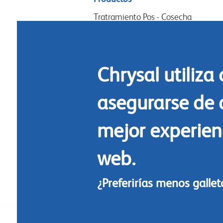
menu
Tratramiento Pos - Cosecha
Acondicionamiento
Arreglos y diseño
Chrysal utiliza
Commidas florales
Limpieza
asegurarse de 
mejor experienc
web.
¿Preferirías menos galle
Footer
© Chrysal