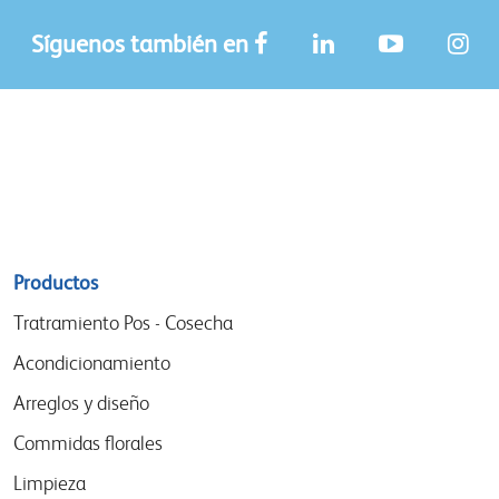
Síguenos también en
Sitemap
Productos
menu
Tratramiento Pos - Cosecha
Acondicionamiento
Arreglos y diseño
Commidas florales
Limpieza