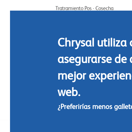
menu
Tratramiento Pos - Cosecha
Acondicionamiento
Arreglos y diseño
Chrysal utiliza
Commidas florales
Limpieza
asegurarse de 
mejor experienc
web.
¿Preferirías menos galle
Footer
© Chrysal