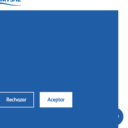
ysal International B.V.
. Box 5300
10 AH Naarden
imeer 7
11 DD Naarden
 Netherlands
: +31 (0)35 - 695 58 88
ntáctanos
Rechazar
Aceptar
Conditions