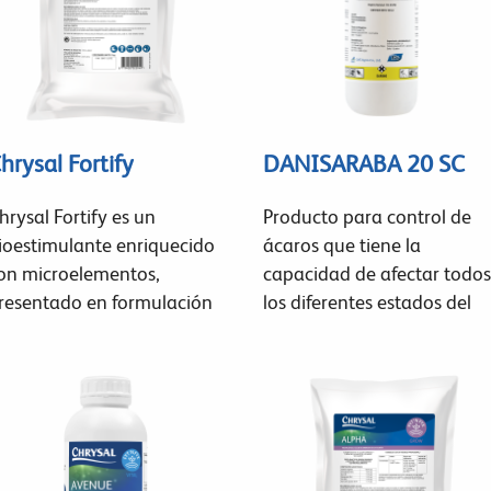
hrysal Fortify
DANISARABA 20 SC
hrysal Fortify es un
Producto para control de
ioestimulante enriquecido
ácaros que tiene la
on microelementos,
capacidad de afectar todos
resentado en formulación
los diferentes estados del
ciclo de vida de los ácaros.