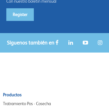
Con nuestro boletín mensual
Register
Síguenos también en
Sitemap
Productos
menu
Tratramiento Pos - Cosecha