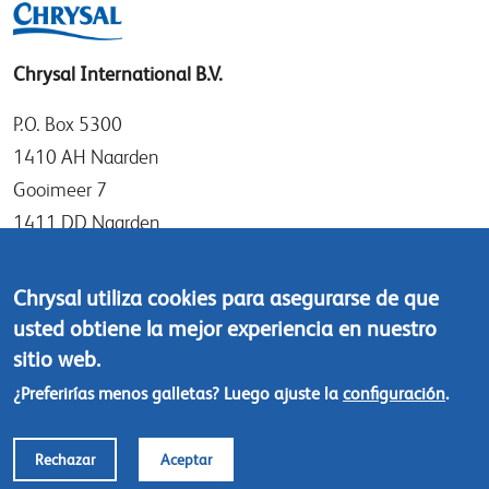
Chrysal International B.V.
P.O. Box 5300
1410 AH Naarden
Gooimeer 7
1411 DD Naarden
The Netherlands
Chrysal utiliza cookies para asegurarse de que
Tel: +31 (0)35 - 695 58 88
usted obtiene la mejor experiencia en nuestro
Contáctanos
sitio web.
¿Preferirías menos galletas? Luego ajuste la
configuración
.
Footer
© Chrysal 2018
menu
Polítcas de responsabilidad y privacidad
Rechazar
Aceptar
Terms & Conditions