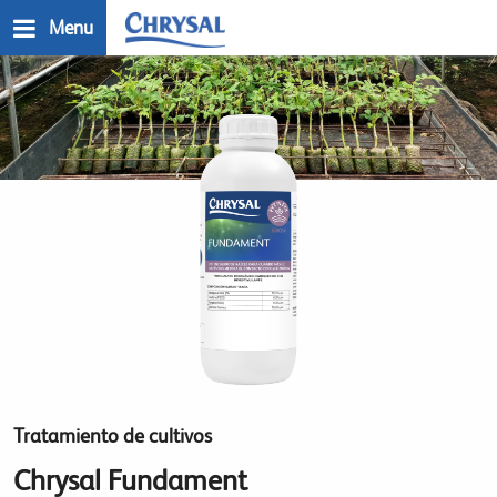
Skip
Menu
to
main
n
content
Tratamiento de cultivos
Chrysal Fundament