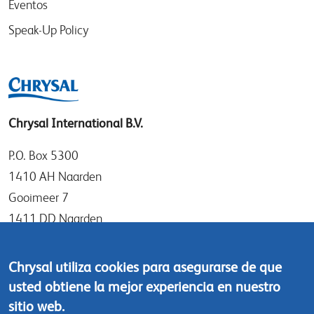
Eventos
Speak-Up Policy
Chrysal International B.V.
P.O. Box 5300
1410 AH Naarden
Gooimeer 7
1411 DD Naarden
The Netherlands
Chrysal utiliza cookies para asegurarse de que
Tel: +31 (0)35 - 695 58 88
usted obtiene la mejor experiencia en nuestro
Contáctanos
sitio web.