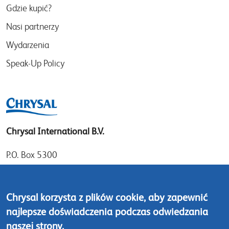
Gdzie kupić?
Nasi partnerzy
Wydarzenia
Speak-Up Policy
Chrysal International B.V.
P.O. Box 5300
1410 AH Naarden
Gooimeer 7
Chrysal korzysta z plików cookie, aby zapewnić
1411 DD Naarden
najlepsze doświadczenia podczas odwiedzania
The Netherlands
naszej strony.