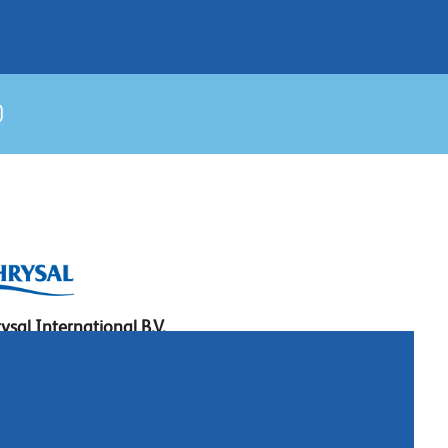
ysal International B.V.
. Box 5300
10 AH Naarden
imeer 7