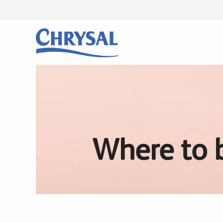
Skip
to
main
content
Where to 