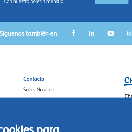
Con nuestro boletín mensual
Síguenos también en
Contacto
Sobre Nosotros
Chr
Donde Comprar
P.O
Nuestros socios
14
Eventos
 cookies para
Goo
Speak-Up Policy