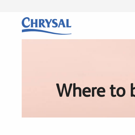
Skip
to
main
content
Where to 