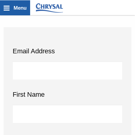
メ
Menu
イ
ン
コ
ン
テ
Email Address
ン
ツ
に
移
First Name
動