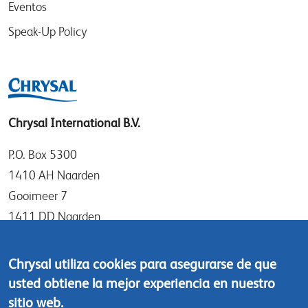
Eventos
Speak-Up Policy
Chrysal International B.V.
P.O. Box 5300
1410 AH Naarden
Gooimeer 7
1411 DD Naarden
The Netherlands
Chrysal utiliza cookies para asegurarse de que
Tel: +31 (0)35 - 695 58 88
usted obtiene la mejor experiencia en nuestro
Contáctanos
sitio web.