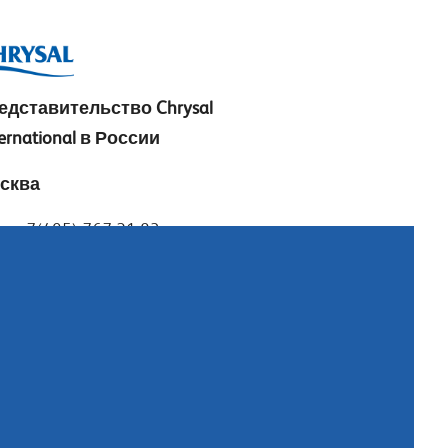
едставительство
Chrysal
ernational в России
сква
.: +7(495) 767 21 83
ail:
info@chrysal.ru
ександр Дружинин
ail:
alexander@chrysal.ru
орь Носов
ail:
igor@chrysal.ru