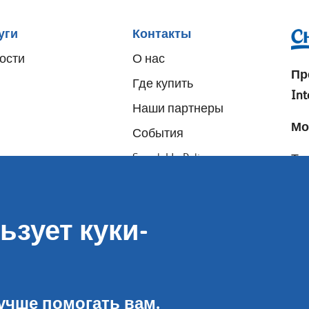
уги
Контакты
ости
О нас
Пр
Где купить
Int
Наши партнеры
Мо
События
Speak-Up Policy
Тел
E-m
Ал
ьзует куки-
E-m
Иг
учше помогать вам.
E-m