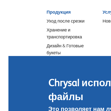
Sitemap
Продукция
Усл
menu
Уход после срезки
Нов
Хранение и
транспортировка
Дизайн & Готовые
букеты
Подкормка для
цветов
Гигиена цветка
Chrysal испол
файлы
Это позволяет нам л