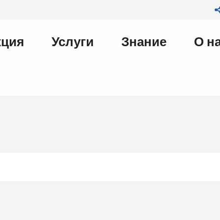
кция
Услуги
Знание
О н
on