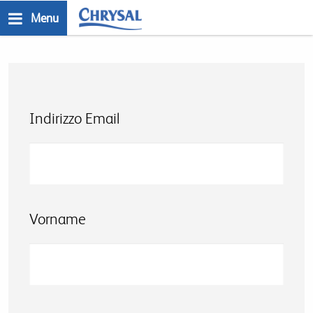
Salta
Menu
al
n
contenuto
principale
Indirizzo Email
Vorname