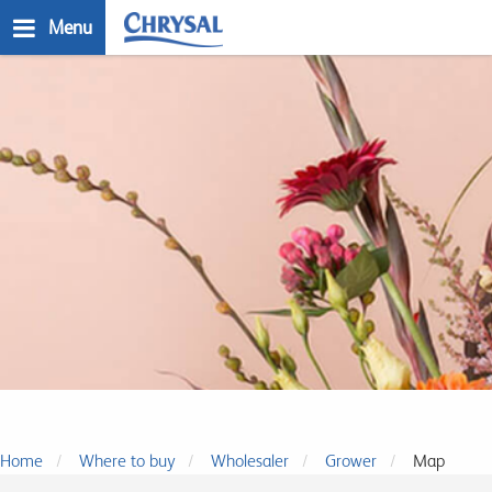
Skip
Menu
to
main
n
content
Donde Comprar
Home
Where to buy
Wholesaler
Grower
Map