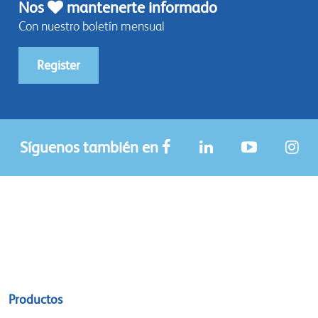
Nos
mantenerte informado
Con nuestro boletín mensual
Register
Síguenos también en
Sitemap
Productos