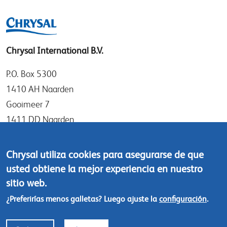
Chrysal International B.V.
P.O. Box 5300
1410 AH Naarden
Gooimeer 7
1411 DD Naarden
The Netherlands
Chrysal utiliza cookies para asegurarse de que
Tel: +31 (0)35 - 695 58 88
usted obtiene la mejor experiencia en nuestro
Contáctanos
sitio web.
¿Preferirías menos galletas? Luego ajuste la
configuración
.
Footer
© Chrysal 2018
menu
Polítcas de responsabilidad y privacidad