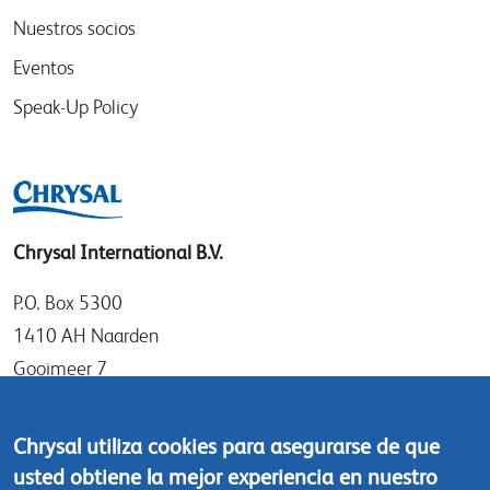
Nuestros socios
Eventos
Speak-Up Policy
Chrysal International B.V.
P.O. Box 5300
1410 AH Naarden
Gooimeer 7
1411 DD Naarden
The Netherlands
Chrysal utiliza cookies para asegurarse de que
usted obtiene la mejor experiencia en nuestro
Tel: +31 (0)35 - 695 58 88