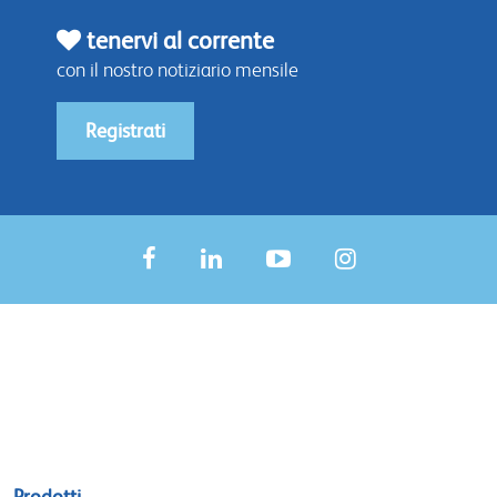
tenervi al corrente
con il nostro notiziario mensile
Registrati
Sitemap
Prodotti