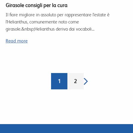
Girasole consigli per la cura
Il fiore migliore in assoluto per rappresentare l'estate è
l'Helianthus, comunemente noto come
girasole.&nbsp;Helianthus deriva dai vocaboli...
Read more
Paginazione
Pagina
Pagina
1
Pagina
2
successiva
attuale