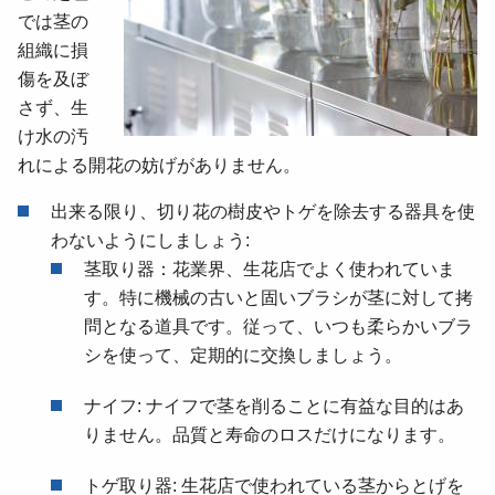
では茎の
組織に損
傷を及ぼ
さず、生
け水の汚
れによる開花の妨げがありません。
出来る限り、切り花の樹皮やトゲを除去する器具を使
わないようにしましょう:
茎取り器：花業界、生花店でよく使われていま
す。特に機械の古いと固いブラシが茎に対して拷
問となる道具です。従って、いつも柔らかいブラ
シを使って、定期的に交換しましょう。
ナイフ: ナイフで茎を削ることに有益な目的はあ
りません。品質と寿命のロスだけになります。
トゲ取り器
: 生花店で使われている茎からとげを