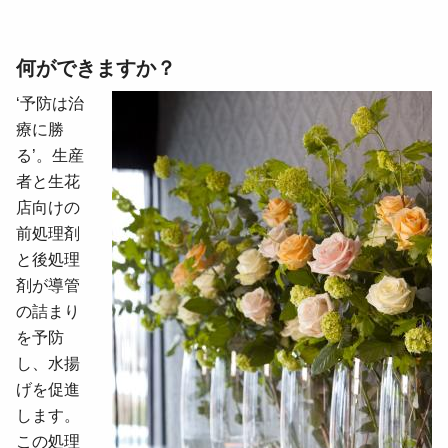
何ができますか？
‘
予防は治
療に勝
る
’。生産
者と生花
店向けの
前処理剤
と後処理
剤が導管
の詰まり
を予防
し、水揚
げを促進
します。
この処理