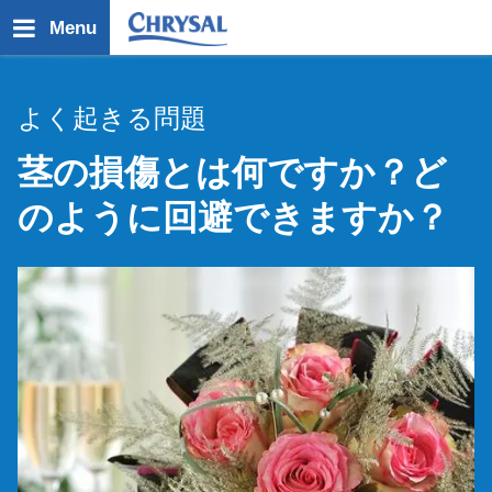
メ
Menu
イ
ン
コ
よく起きる問題
ン
テ
茎の損傷とは何ですか？ど
ン
ツ
のように回避できますか？
に
移
動