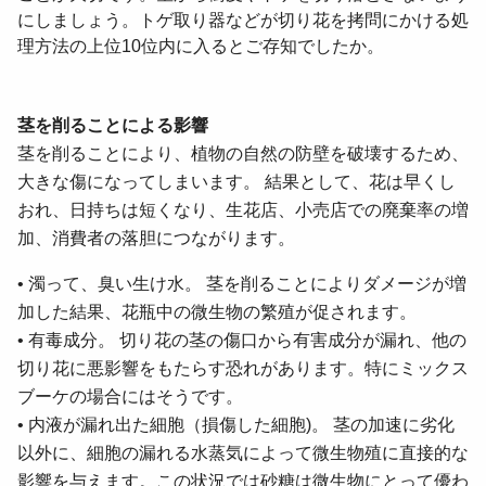
にし
ましょう。
トゲ
取り
器などが
切り花を拷問にかける処
理方法の上位
10
位内に入るとご存知でしたか。
茎を削ることによる影響
茎を削ることにより、植物の自然の防壁を破壊するため、
大きな傷になってしまいます。 結果として、花は早くし
おれ、日持ちは短くなり、生花店、小売店での廃棄率の増
加、消費者の落胆につながります。
• 濁って、臭い生け水。 茎を削ることによりダメージが増
加した結果、花瓶中の微生物の繁殖が促されます。
• 有毒成分。 切り花の茎の傷口から有害成分が漏れ、他の
切り花に悪影響をもたらす恐れがあります。特にミックス
ブーケの場合にはそうです。
• 内液が漏れ出た細胞（損傷した細胞)。 茎の加速に劣化
以外に、細胞の漏れる水蒸気によって微生物
殖
に直接的な
影響を与えます。この状況では砂糖は
微生物にとって優わ