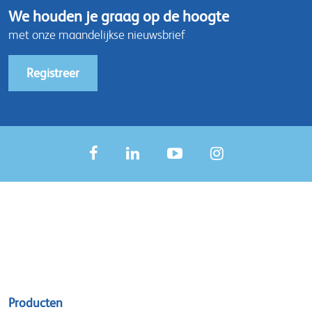
We houden je graag op de hoogte
met onze maandelijkse nieuwsbrief
Registreer
Sitemap
Producten