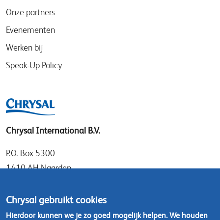
Onze partners
Evenementen
Werken bij
Speak-Up Policy
Chrysal International B.V.
P.O. Box 5300
1410 AH Naarden
Gooimeer 7
1411 DD Naarden
Chrysal gebruikt cookies
Nederland
Hierdoor kunnen we je zo goed mogelijk helpen. We houden