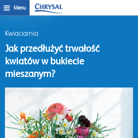
Przejdź
Menu
do
treści
n
Kwiaciarnia
Jak przedłużyć trwałość
kwiatów w bukiecie
mieszanym?