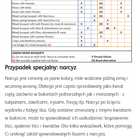
Przypadek specjalny: narcyz
Narcyz jest ceniony za jasne kolory, mile widziane późną zimą i
wczesną wiosną. Dlatego jest często sprzedawany jako kwiat
cięty, zarówno w bukietach jednorodnych jak i mieszanych - z
tulipanami, zawilcami, irysami, frezją itp. Narcyz po ścięciu
wydziela z łodygi śluz. Gdy zostanie zmieszany z innymi kwiatami
w bukiecie, może to spowodować ich uszkodzenie: brązowienie
liści, spalenie liści i kwiatów. Oto kilka wskazówek, które pomogą
Ci uniknąć szkód spowodowanych śluzem z narcyza.