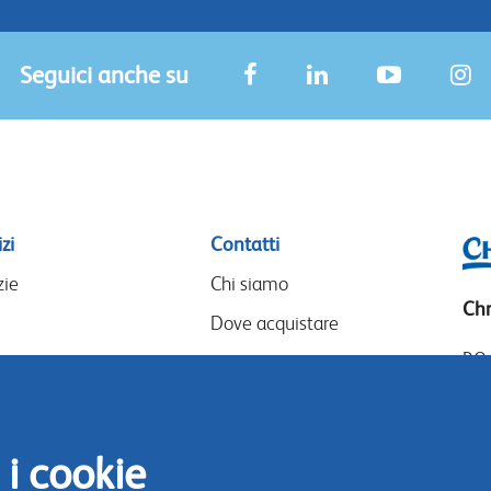
Seguici anche su
zi
Contatti
zie
Chi siamo
Chr
Dove acquistare
P.O
I nostri partner
14
Eventi
Goo
Speak-Up Policy
14
 i cookie
The