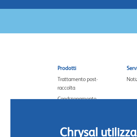
Sitemap
Prodotti
Servi
menu
Trattamento post-
Noti
raccolta
Condizionamento
Lavori floreali & design
Nutrimento per fiori
Chrysal utilizza
Igiene