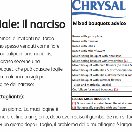
le: il narciso
uminosi e invitanti nel tardo
ono spesso venduti come fiore
n tulipani, anemoni, iris,
l narciso secerne una
 bouquet, che può causare foglie
Ecco alcuni consigli per
gine del narciso:
tagliante):
r un giorno. La mucillagine è
e ore, fino a un giorno, dopo aver reciso il gambo. Se non si tag
per un giorno dopo il taglio, il problema della mucillagine è la