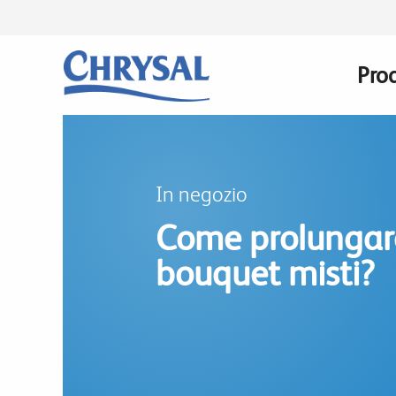
Salta
al
contenuto
Prod
Mai
principale
navi
In negozio
Come prolungare
bouquet misti?