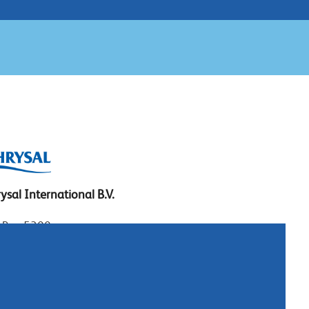
ysal International B.V.
. Box 5300
10 AH Naarden
imeer 7
11 DD Naarden
 Netherlands