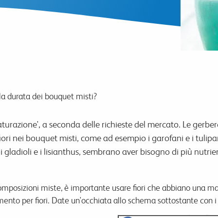
a durata dei bouquet misti?
 'maturazione', a seconda delle richieste del mercato. Le gerb
 fiori nei bouquet misti, come ad esempio i garofani e i tulipani
, i gladioli e i lisianthus, sembrano aver bisogno di più nutri
omposizioni miste, è importante usare fiori che abbiano una ma
mento per fiori. Date un'occhiata allo schema sottostante con i n