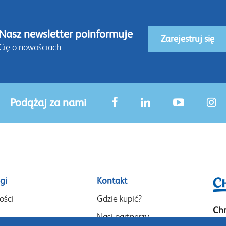
Nasz newsletter poinformuje
Zarejestruj się
Cię o nowościach
Podążaj za nami
gi
Kontakt
ości
Gdzie kupić?
Chr
Nasi partnerzy