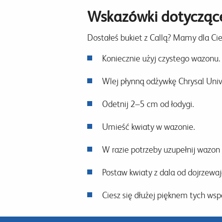
Wskazówki dotyczące
Dostałeś bukiet z Callą? Mamy dla Cie
Koniecznie użyj czystego wazonu.
Wlej płynną odżywkę Chrysal Unive
Odetnij 2–5 cm od łodygi.
Umieść kwiaty w wazonie.
W razie potrzeby uzupełnij wazon
Postaw kwiaty z dala od dojrzewa
Ciesz się dłużej pięknem tych ws