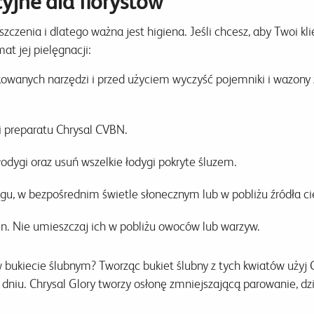
jne dla florystów
czenia i dlatego ważna jest higiena. Jeśli chcesz, aby Twoi klien
at jej pielęgnacji:
kowanych narzędzi i przed użyciem wyczyść pojemniki i wazony
 preparatu Chrysal CVBN.
łodygi oraz usuń wszelkie łodygi pokryte śluzem.
gu, w bezpośrednim świetle słonecznym lub w pobliżu źródła ci
en. Nie umieszczaj ich w pobliżu owoców lub warzyw.
w bukiecie ślubnym? Tworząc bukiet ślubny z tych kwiatów użyj 
niu. Chrysal Glory tworzy osłonę zmniejszającą parowanie, dzię