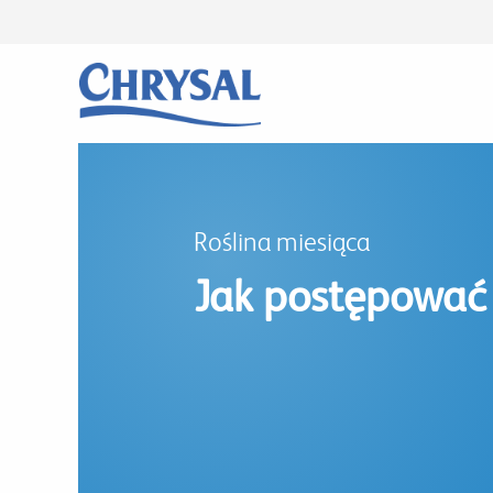
Przejdź
do
treści
Roślina miesiąca
Jak postępować 