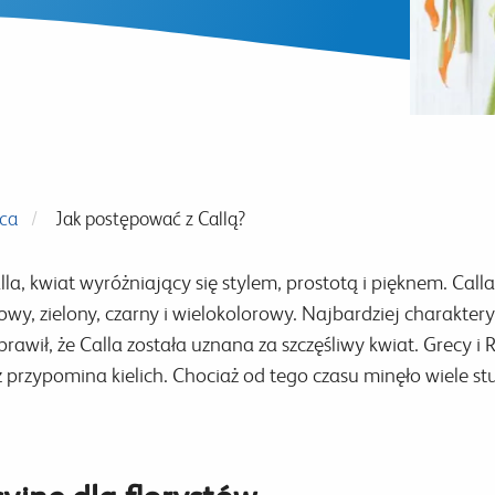
ąca
Jak postępować z Callą?
, kwiat wyróżniający się stylem, prostotą i pięknem. Calla 
y, zielony, czarny i wielokolorowy. Najbardziej charakterys
awił, że Calla została uznana za szczęśliwy kwiat. Grecy i R
przypomina kielich. Chociaż od tego czasu minęło wiele stul