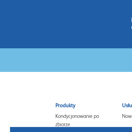
Sitemap
Produkty
Usłu
menu
Kondycjonowanie po
Now
zbiorze