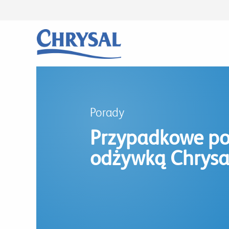
Przejdź
do
treści
Porady
Przypadkowe poł
odżywką Chrysal 