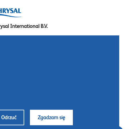
ysal International B.V.
. Box 5300
10 AH Naarden
imeer 7
11 DD Naarden
 Netherlands
: +31 (0)35 - 695 58 88
ntaktuj się z nami
Odrzuć
Zgadzam się