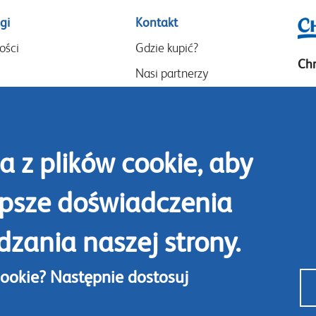
gi
Kontakt
ości
Gdzie kupić?
Chr
Nasi partnerzy
P.O
Wydarzenia
14
Speak-Up Policy
Goo
a z plików cookie, aby
14
The
epsze doświadczenia
Tel
zania naszej strony.
Sko
cookie? Następnie dostosuj