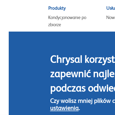
Sitemap
Produkty
Usłu
menu
Kondycjonowanie po
Now
zbiorze
Kondycjonowanie w
czasie sprzedaży
Kompozycje i aranżacje
Chrysal korzyst
Odżywki do domowego
wazonu
zapewnić najl
Higiena
podczas odwied
Czy wolisz mniej plików 
ustawienia
.