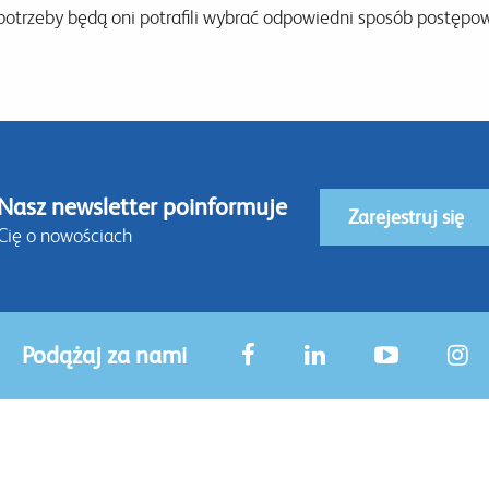
potrzeby będą oni potrafili wybrać odpowiedni sposób postępo
Nasz newsletter poinformuje
Zarejestruj się
Cię o nowościach
Podążaj za nami