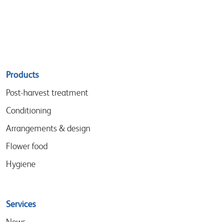
Sitemap
Products
menu
Post-harvest treatment
Conditioning
Arrangements & design
Flower food
Hygiene
Services
News