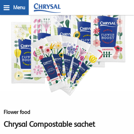
Skip
Menu
to
main
n
content
Flower food
Chrysal Compostable sachet