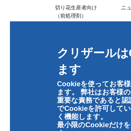
menu
切り花生産者向け
ニ
（前処理剤）
流通·生花販売店向け
アレンジメント＆
デザイン
クリザールはC
ご家庭向け
（フラワーフード）
ます
衛生管理
Cookieを使ってお
ます。 弊社はお客様
重要な責務であると認
でCookieを許可し
く機能します。
最小限のCookieだ