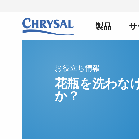
メ
イ
ン
製品
サ
Main
コ
ン
テ
ン
navigation
ツ
に
お役立ち情報
移
動
花瓶を洗わな
か？