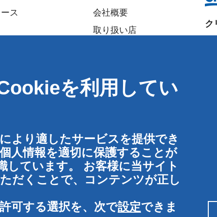
ュース
会社概要
ク
取り扱い店
大
パートナー
〒5
イベント
大
ookieを利用してい
Speak-Up Policy
T
:
F
:
東
客様により適したサービスを提供でき
〒1
の個人情報を適切に保護することが
東
識しています。 お客様に当サイト
お
ていただくことで、コンテンツが正し
けを許可する選択を、次で
設定
できま