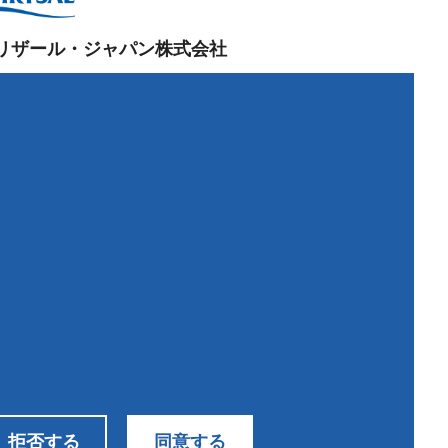
リザール・ジャパン株式会社
阪本社：
84-0022
阪府富田林市中野町東
2-4-25
0721-20-1212
 0721-25-
8766
京営業所：
43-0001
京都大田区東海
2-1-6
問い合わせ
拒否する
同意する