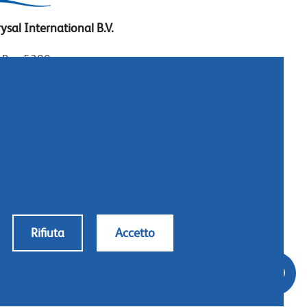
ysal International B.V.
. Box 5300
10 AH Naarden
imeer 7
11 DD Naarden
 Netherlands
: +31 (0)35 - 695 58 88
tattateci
Rifiuta
Accetto