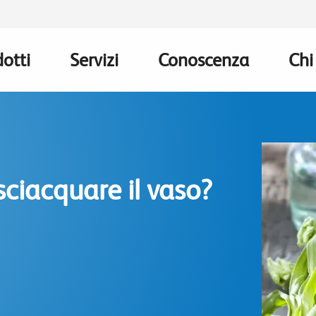
otti
Servizi
Conoscenza
Chi
n
gation
ciacquare il vaso?