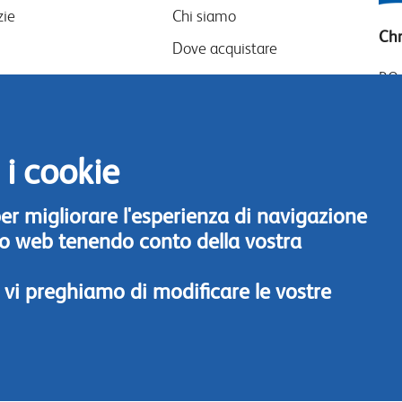
zie
Chi siamo
Chr
Dove acquistare
P.O
I nostri partner
14
Eventi
Goo
Speak-Up Policy
14
 i cookie
The
 per migliorare l'esperienza di navigazione
Tel
ito web tenendo conto della vostra
Con
 vi preghiamo di modificare le vostre
© Chrysal 2018
Disclaimer & Privacy