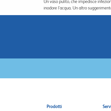
Un vaso pulito, che impedisce infezioni
inodore l'acqua. Un altro suggeriment
Sitemap
Prodotti
Servi