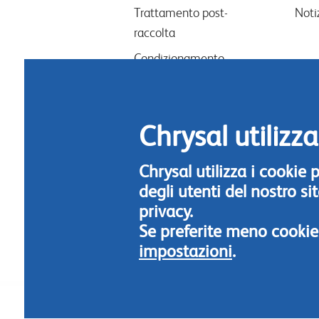
menu
Trattamento post-
Noti
raccolta
Condizionamento
Lavori floreali & design
Nutrimento per fiori
Chrysal utilizza
Igiene
Chrysal utilizza i cookie
degli utenti del nostro s
privacy.
Se preferite meno cookie
impostazioni
.
Footer
menu