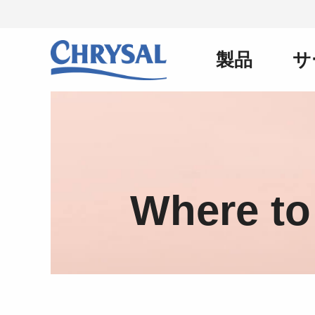
メ
イ
ン
製品
サ
Main
コ
ン
テ
ン
navigation
ツ
に
移
動
Where to