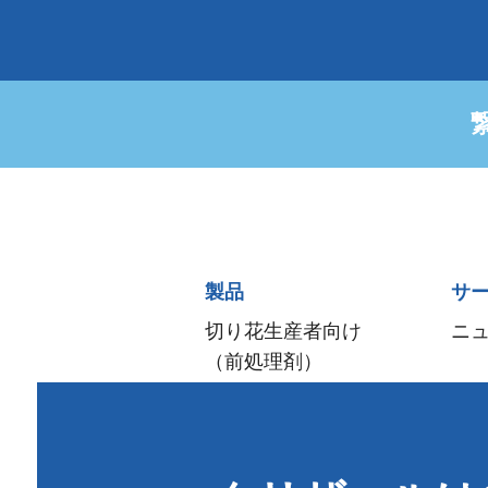
Sitemap
製品
サ
menu
切り花生産者向け
ニ
（前処理剤）
流通·生花販売店向け
アレンジメント＆
デザイン