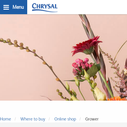
Skip
Menu
to
main
n
content
Where to buy
Home
Where to buy
Online shop
Grower