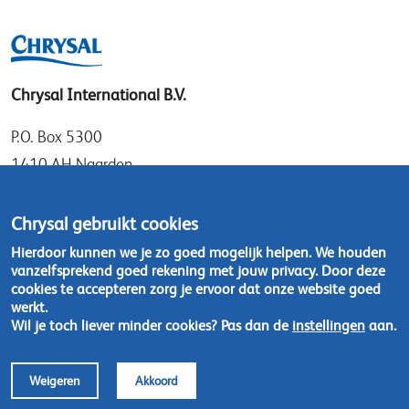
Chrysal International B.V.
P.O. Box 5300
1410 AH Naarden
Gooimeer 7
1411 DD Naarden
Chrysal gebruikt cookies
Nederland
Hierdoor kunnen we je zo goed mogelijk helpen. We houden
vanzelfsprekend goed rekening met jouw privacy. Door deze
Tel: +31 (0)35 - 695 58 88
cookies te accepteren zorg je ervoor dat onze website goed
werkt.
Wil je toch liever minder cookies? Pas dan de
instellingen
aan.
Neem contact op
Weigeren
Akkoord
Footer
© Chrysal 2024
Disclaimer & Privacy