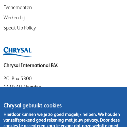
Evenementen
Werken bij
Speak-Up Policy
Chrysal International B.V.
P.O. Box 5300
1410 AH Naarden
Gooimeer 7
1411 DD Naarden
Chrysal gebruikt cookies
Nederland
Hierdoor kunnen we je zo goed mogelijk helpen. We houden
vanzelfsprekend goed rekening met jouw privacy. Door deze
Tel: +31 (0)35 - 695 58 88
cookies te accepteren zorg je ervoor dat onze website goed