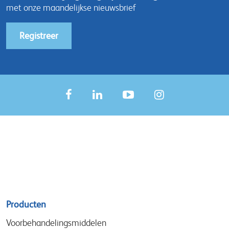
met onze maandelijkse nieuwsbrief
Registreer
Sitemap
Producten
menu
Voorbehandelingsmiddelen