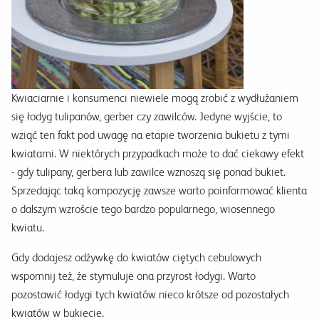
Kwiaciarnie i konsumenci niewiele mogą zrobić z wydłużaniem
się łodyg tulipanów, gerber czy zawilców. Jedyne wyjście, to
wziąć ten fakt pod uwagę na etapie tworzenia bukietu z tymi
kwiatami. W niektórych przypadkach może to dać ciekawy efekt
- gdy tulipany, gerbera lub zawilce wznoszą się ponad bukiet.
Sprzedając taką kompozycję zawsze warto poinformować klienta
o dalszym wzroście tego bardzo popularnego, wiosennego
kwiatu.
Gdy dodajesz odżywkę do kwiatów ciętych cebulowych
wspomnij też, że stymuluje ona przyrost łodygi. Warto
pozostawić łodygi tych kwiatów nieco krótsze od pozostałych
kwiatów w bukiecie.