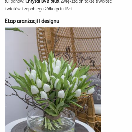
tulipanów:
Chrysal BVB plus
. Zwiększa on także trwałość
kwiatów i zapobiega żółknięciu liści.
Etap aranżacji i designu