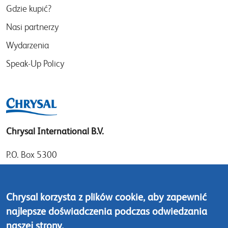
Gdzie kupić?
Nasi partnerzy
Wydarzenia
Speak-Up Policy
Chrysal International B.V.
P.O. Box 5300
1410 AH Naarden
Gooimeer 7
Chrysal korzysta z plików cookie, aby zapewnić
1411 DD Naarden
najlepsze doświadczenia podczas odwiedzania
The Netherlands
naszej strony.