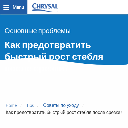
Skip
Menu
to
main
n
content
Основные проблемы
Как предотвратить
быстрый рост стебля
после срезки?
Home
Tips
Советы по уходу
Как предотвратить быстрый рост стебля после срезки?