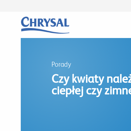
Przejdź
do
treści
Porady
Czy kwiaty nale
ciepłej czy zimn