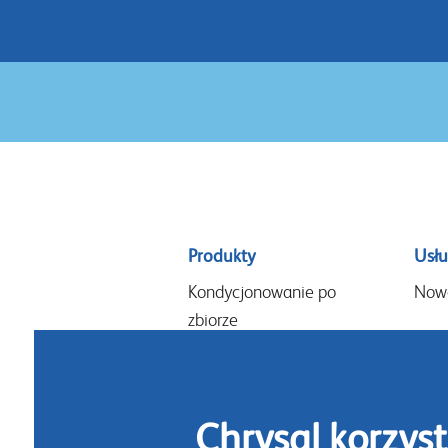
Sitemap
Produkty
Usłu
menu
Kondycjonowanie po
Now
zbiorze
Kondycjonowanie w
czasie sprzedaży
Kompozycje i aranżacje
Chrysal korzyst