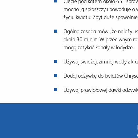
Cięcie pod kątem około 45 ° sprawi
mocno ją spłaszczy i powoduje o w
życiu kwiatu. Zbyt duże spowolnien
Ogólna zasada mówi, że należy us
około 30 minut. W przeciwnym razi
mogą zatykać kanały w łodydze.
Używaj świeżej, zimnej wody z kr
Dodaj odżywkę do kwiatów Chrysa
Używaj prawidłowej dawki odzywki