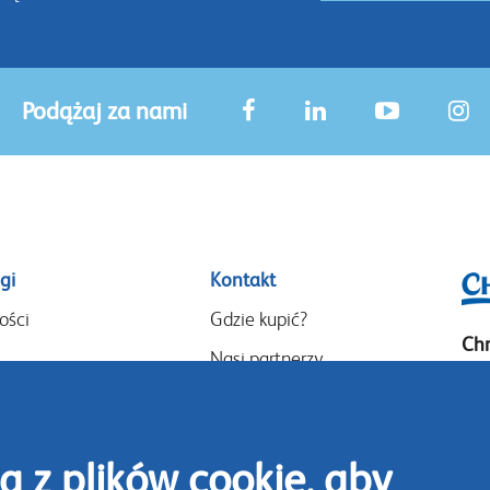
Podążaj za nami
gi
Kontakt
ości
Gdzie kupić?
Chr
Nasi partnerzy
P.O
Wydarzenia
14
Speak-Up Policy
Goo
a z plików cookie, aby