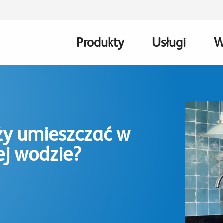
Produkty
Usługi
W
Main
navigation
ży umieszczać w
ej wodzie?