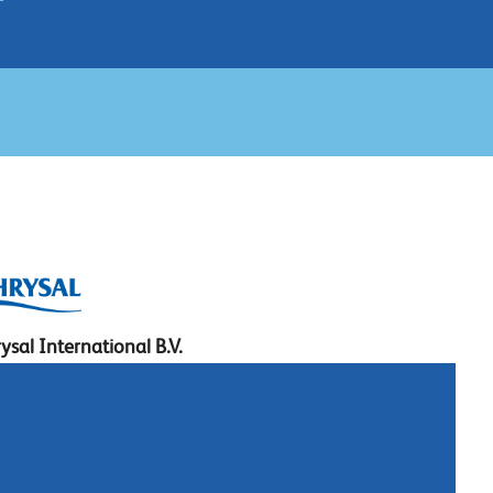
ysal International B.V.
. Box 5300
10 AH Naarden
imeer 7