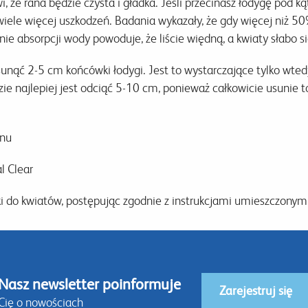
, że rana będzie czysta i gładka. Jeśli przecinasz łodygę pod ką
iele więcej uszkodzeń. Badania wykazały, że gdy więcej niż 50%
ie absorpcji wody powoduje, że liście więdną, a kwiaty słabo si
unąć 2-5 cm końcówki łodygi. Jest to wystarczające tylko wted
e najlepiej jest odciąć 5-10 cm, ponieważ całkowicie usunie to
anu
l Clear
 do kwiatów, postępując zgodnie z instrukcjami umieszczonym
Nasz newsletter poinformuje
Zarejestruj się
Cię o nowościach