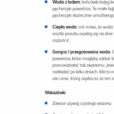
Woda z lodem
: końcówki łodyg k
pęcherzyki powietrza. Te małe bą
pęcherzyki skutecznie umożliwiają
Ciepła woda
: mit mówi, że woda
resztki proszku osadzą się na dni
rozpuścić.
Gorąca / przegotowana woda
: 
powietrza, które mogłyby zatkać ł
przeciwdziałać tak zwanemu „krwawi
rozkładać po kilku dniach. Ma to 
ale cena, którą zapłacisz za ten 
Wskazówki
Zawsze używaj czystego wazonu