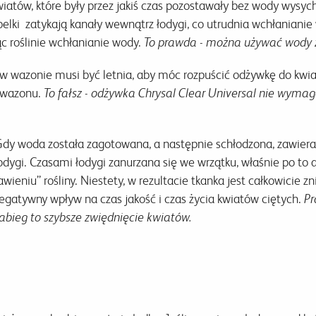
wiatów, które były przez jakiś czas pozostawały bez wody wysy
belki zatykają kanały wewnątrz łodygi, co utrudnia wchłaniani
c roślinie wchłanianie wody.
To prawda - można używać wody 
 w wazonie musi być letnia, aby móc rozpuścić odżywkę do kwi
e wazonu.
To fałsz - odżywka Chrysal Clear Universal nie wymag
Gdy woda została zagotowana, a następnie schłodzona, zawiera
odygi. Czasami łodygi zanurzana się we wrzątku, właśnie po to 
eniu” rośliny. Niestety, w rezultacie tkanka jest całkowicie zn
negatywny wpływ na czas jakość i czas życia kwiatów ciętych.
Pr
zabieg to szybsze zwiędnięcie kwiatów.