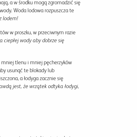
chają, a w środku mogą zgromadzić się
e wody. Woda lodowa rozpuszcza te
z lodem!
atów w proszku, w przeciwnym razie
a ciepłej wody aby dobrze się
 mniej tlenu i mniej pęcherzyków
aby usunąć te blokady lub
iszczona, a łodyga zacznie się
awdą jest, że wrzątek odtyka łodygi,