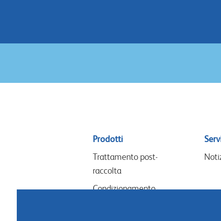
Sitemap
Prodotti
Servi
menu
Trattamento post-
Noti
raccolta
Condizionamento
Lavori floreali & design