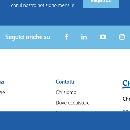
Registrati
con il nostro notiziario mensile
Seguici anche su
zi
Contatti
zie
Chi siamo
Chr
Dove acquistare
P.O
I nostri partner
14
Eventi
Goo