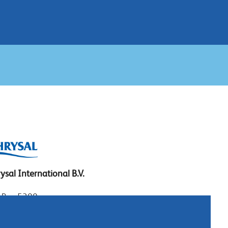
ysal International B.V.
. Box 5300
10 AH Naarden
imeer 7