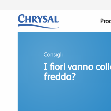
Salta
al
contenuto
Prod
Mai
principale
navi
Consigli
I fiori vanno col
fredda?