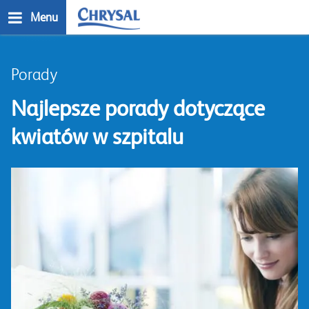
Przejdź
Menu
do
treści
n
Porady
Najlepsze porady dotyczące
kwiatów w szpitalu