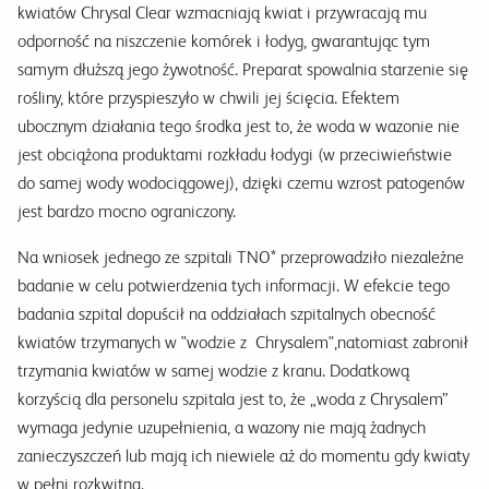
kwiatów Chrysal Clear wzmacniają kwiat i przywracają mu
odporność na niszczenie komórek i łodyg, gwarantując tym
samym dłuższą jego żywotność. Preparat spowalnia starzenie się
rośliny, które przyspieszyło w chwili jej ścięcia. Efektem
ubocznym działania tego środka jest to, że woda w wazonie nie
jest obciążona produktami rozkładu łodygi (w przeciwieństwie
do samej wody wodociągowej), dzięki czemu wzrost patogenów
jest bardzo mocno ograniczony.
Na wniosek jednego ze szpitali TNO* przeprowadziło niezależne
badanie w celu potwierdzenia tych informacji. W efekcie tego
badania szpital dopuścił na oddziałach szpitalnych obecność
kwiatów trzymanych w "wodzie z Chrysalem",natomiast zabronił
trzymania kwiatów w samej wodzie z kranu. Dodatkową
korzyścią dla personelu szpitala jest to, że „woda z Chrysalem”
wymaga jedynie uzupełnienia, a wazony nie mają żadnych
zanieczyszczeń lub mają ich niewiele aż do momentu gdy kwiaty
w pełni rozkwitną.