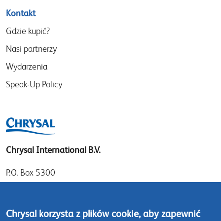
Kontakt
Gdzie kupić?
Nasi partnerzy
Wydarzenia
Speak-Up Policy
Chrysal International B.V.
P.O. Box 5300
1410 AH Naarden
Gooimeer 7
Chrysal korzysta z plików cookie, aby zapewnić
1411 DD Naarden