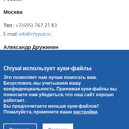
Москва
Тел.: +7(495) 767 21 83
E-mail:
info@chrysal.ru
Александр Дружинин
E-mail:
alexander@chrysal.ru
Chrysal использует куки-файлы
Игорь Носов
Это позволяет нам лучше помогать вам.
Безусловно, мы учитываем вашу
E-mail:
igor@chrysal.ru
конфиденциальность. Принимая куки-файлы вы
помогаете нам убедиться, что наш сайт хорошо
Тел.: +7(965) 198 12 74
работает.
Вы предпочитаете меньше куки-файлов?
Пожалуйста, примените ваши
настройки
.
Контакты