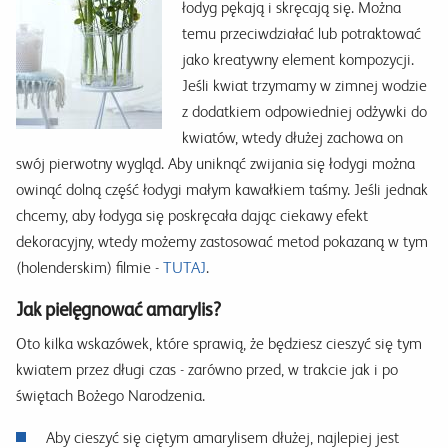
łodyg pękają i skręcają się. Można
temu przeciwdziałać lub potraktować
jako kreatywny element kompozycji.
Jeśli kwiat trzymamy w zimnej wodzie
z dodatkiem odpowiedniej odżywki do
kwiatów, wtedy dłużej zachowa on
swój pierwotny wygląd. Aby uniknąć zwijania się łodygi można
owinąć dolną część łodygi małym kawałkiem taśmy. Jeśli jednak
chcemy, aby łodyga się poskręcała dając ciekawy efekt
dekoracyjny, wtedy możemy zastosować metod pokazaną w tym
(holenderskim) filmie -
TUTAJ
.
Jak pielęgnować amarylis?
Oto kilka wskazówek, które sprawią, że będziesz cieszyć się tym
kwiatem przez długi czas - zarówno przed, w trakcie jak i po
świętach Bożego Narodzenia.
Aby cieszyć się ciętym amarylisem dłużej, najlepiej jest