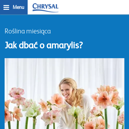
Przejdź
Menu
do
treści
n
Roślina miesiąca
Jak dbać o amarylis?