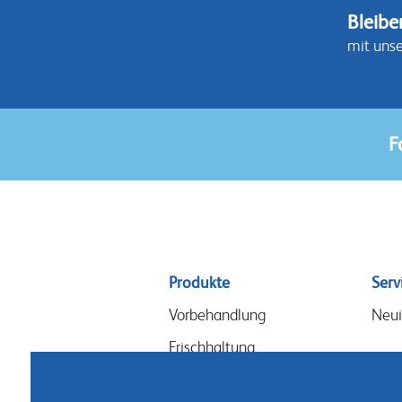
Bleibe
mit uns
F
Sitemap
Produkte
Serv
menu
Vorbehandlung
Neui
Frischhaltung
Gestecke & Design