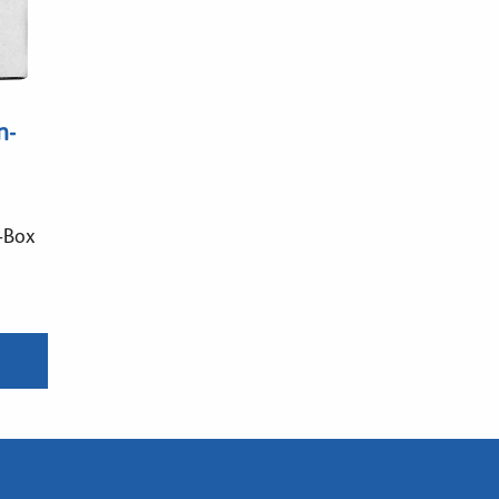
n-
-Box