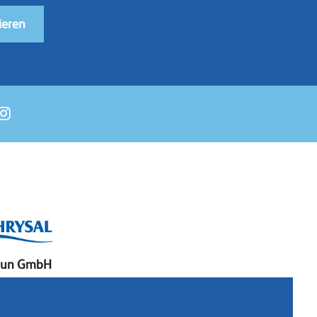
ieren
aun GmbH
chslerstraße 15