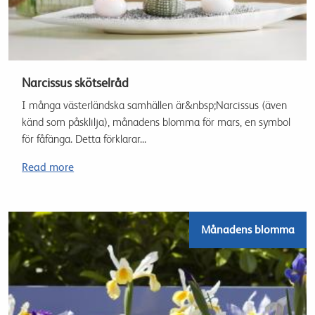
Narcissus skötselråd
I många västerländska samhällen är&nbsp;Narcissus (även
känd som påsklilja), månadens blomma för mars, en symbol
för fåfänga. Detta förklarar...
Read more
Månadens blomma