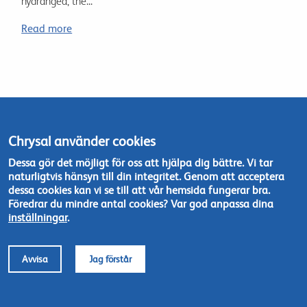
hydrangea, the...
Read more
Chrysal använder cookies
Vi
att hålla dig informerad
Dessa gör det möjligt för oss att hjälpa dig bättre. Vi tar
med vårt nyhetsbrev
naturligtvis hänsyn till din integritet. Genom att acceptera
dessa cookies kan vi se till att vår hemsida fungerar bra.
Föredrar du mindre antal cookies? Var god anpassa dina
Registrera
inställningar
.
Avvisa
Jag förstår