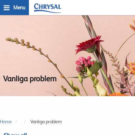
Skip
Menu
to
main
n
content
Vanliga problem
Home
Vanliga problem