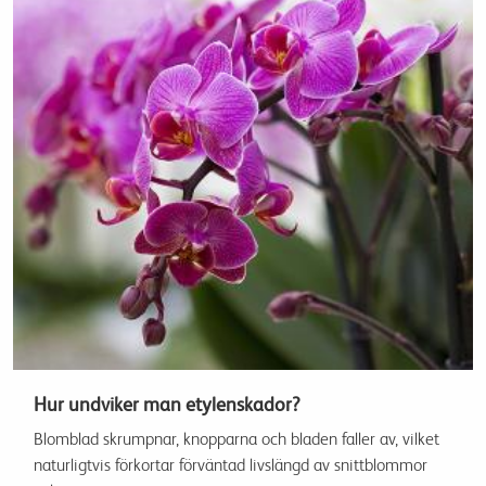
Hur undviker man etylenskador?
Blomblad skrumpnar, knopparna och bladen faller av, vilket
naturligtvis förkortar förväntad livslängd av snittblommor