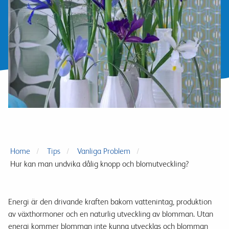
Home
Tips
Vanliga Problem
Hur kan man undvika dålig knopp och blomutveckling?
Energi är
den drivande
kraften bakom
vattenintag
, produktion
av
växthormoner
och
en
naturlig utveckling
av blomman
.
Utan
energi
kommer
blomman
inte
kunna
utvecklas
och blomman