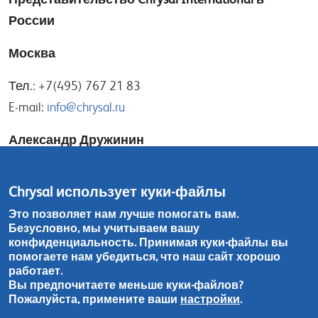
России
Москва
Тел.: +7(495) 767 21 83
E-mail:
info@chrysal.ru
Александр Дружинин
E-mail:
alexander@chrysal.ru
Chrysal использует куки-файлы
Игорь Носов
Это позволяет нам лучше помогать вам.
Безусловно, мы учитываем вашу
E-mail:
igor@chrysal.ru
конфиденциальность. Принимая куки-файлы вы
помогаете нам убедиться, что наш сайт хорошо
Тел.: +7(965) 198 12 74
работает.
Вы предпочитаете меньше куки-файлов?
Пожалуйста, примените ваши
настройки
.
Контакты