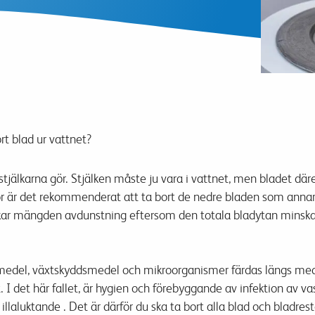
rt blad ur vattnet?
stjälkarna
gör
.
Stjälken
måste ju
vara i vattnet, men
bladet där
r
är det rekommenderat att
ta bort de nedre bladen
som annars
kar mängden
avdunstning
eftersom den totala
bladytan
minska
medel
,
växtskyddsmedel
och mikroorganismer
färdas längs
med
.
I det här fallet
,
är
hygien
och förebyggande av
infektion
av va
illaluktande
.
Det
är
därför du
ska
ta bort alla
blad och
bladrest