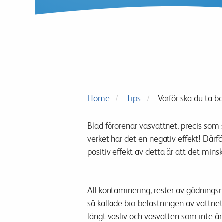
Home
Tips
Varför ska du ta bo
Blad
förorenar
vas
vattnet
,
precis som
verket
har det en
negativ effekt
!
Därfö
positiv effekt av
detta är att det
mins
All
kontaminering
,
rester av
gödnings
så kallade
bio-
belastningen
av
vattnet
långt
vas
liv
och
vas
vatten
som inte är