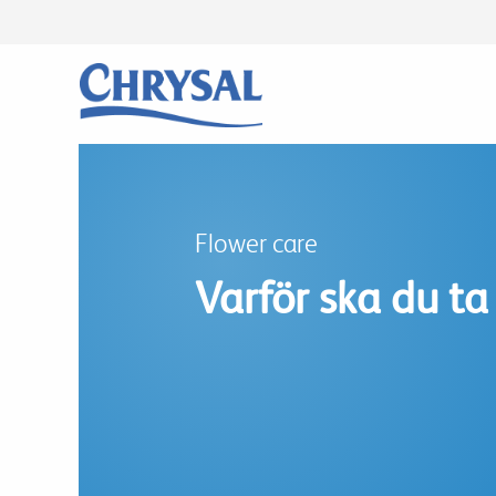
Skip
to
main
content
Flower care
Varför ska du ta