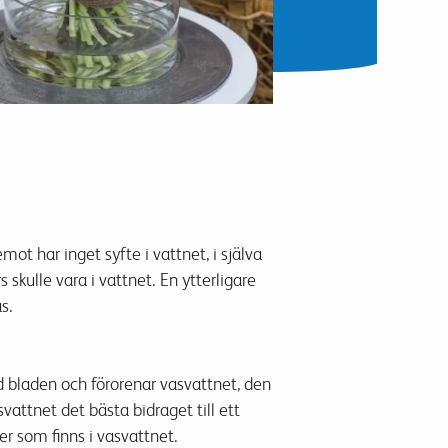
emot har i
nget syfte
i vattnet,
i själva
 skulle
vara
i
vattnet
.
E
n ytterligare
s.
 bladen
och förorenar
vas
vattnet,
den
s
vattnet
det bästa bidraget
till
ett
er
som
finns
i vas
vattnet
.