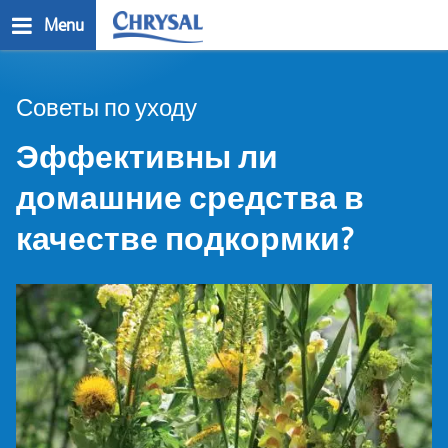
Skip
Menu
to
main
n
content
Советы по уходу
Эффективны ли
домашние средства в
качестве подкормки?