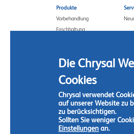
Sitemap
Produkte
Serv
menu
Vorbehandlung
Neui
Frischhaltung
Gestecke & Design
Blumennahrung
Die Chrysal We
Hygiene
Cookies
Chrysal verwendet Cookie
auf unserer Website zu b
zu berücksichtigen.
Sollten Sie weniger Cook
Einstellungen
an.