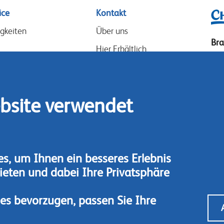
ice
Kontakt
gkeiten
Über uns
Br
Hier Erhältlich
Dre
Unsere Partner
32
Events
Ge
bsite verwendet
Speak-Up Policy
Tel
Fax
Kon
s, um Ihnen ein besseres Erlebnis
ieten und dabei Ihre Privatsphäre
ies bevorzugen, passen Sie Ihre