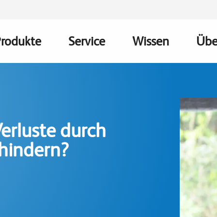
Produkte
Service
Wissen
Übe
Main
avigation
erluste durch
hindern?