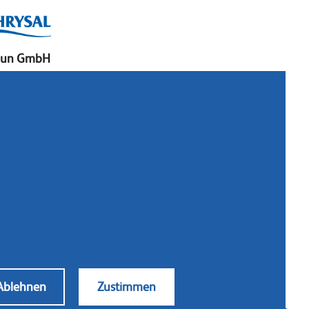
aun GmbH
chslerstraße 15
657 Lemgo
rmany
: +49 (0)52 61 97 56 0
: +49 (0)52 61 97 56 36
taktieren Sie uns
Ablehnen
Zustimmen