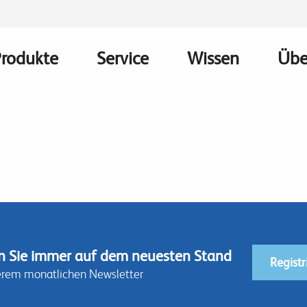
Produkte
Service
Wissen
Übe
Main
avigation
n Sie immer auf dem neuesten Stand
Registr
erem monatlichen Newsletter