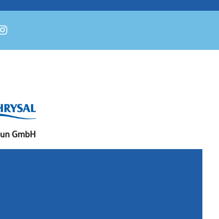
aun GmbH
chslerstraße 15
657 Lemgo
rmany
: +49 (0)52 61 97 56 0