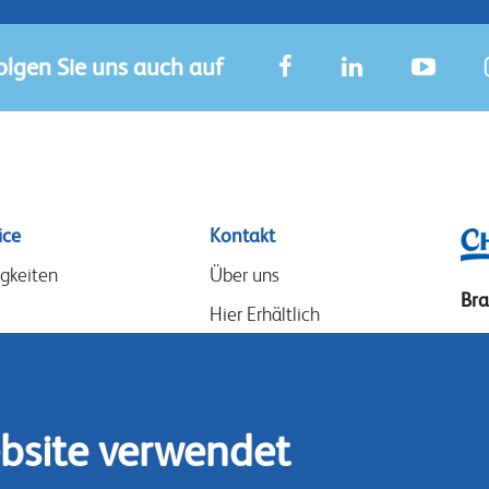
olgen Sie uns auch auf
ice
Kontakt
gkeiten
Über uns
Br
Hier Erhältlich
Dre
Unsere Partner
32
Events
Ge
Speak-Up Policy
bsite verwendet
Tel