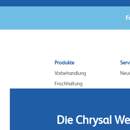
F
Sitemap
Produkte
Serv
menu
Vorbehandlung
Neui
Frischhaltung
Gestecke & Design
Blumennahrung
Hygiene
Die Chrysal We