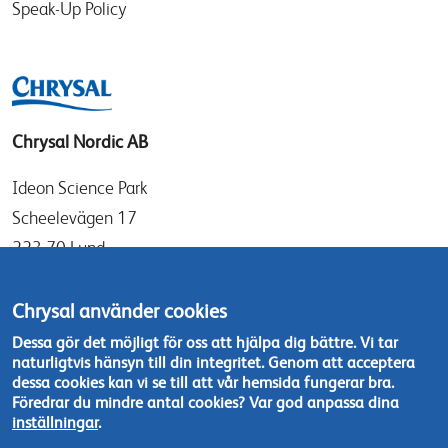
Speak-Up Policy
Chrysal Nordic AB
Ideon Science Park
Scheelevägen 17
223 70 Lund
Sverige
Chrysal använder cookies
info@chrysal.se
Dessa gör det möjligt för oss att hjälpa dig bättre. Vi tar
naturligtvis hänsyn till din integritet. Genom att acceptera
Tel: +46 46 - 19 05 40
dessa cookies kan vi se till att vår hemsida fungerar bra.
Kontakta oss
Föredrar du mindre antal cookies? Var god anpassa dina
inställningar
.