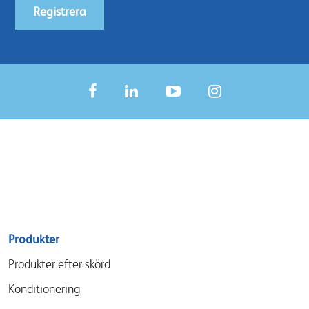
Registrera
Sitemap
Produkter
menu
Produkter efter skörd
Konditionering