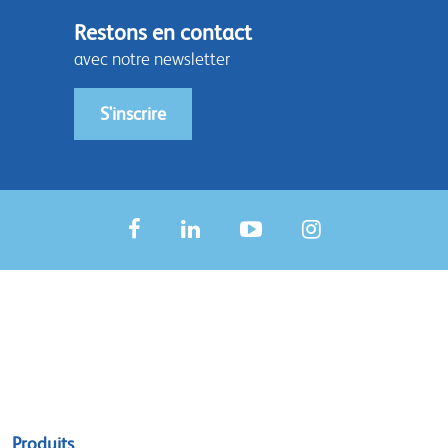
Restons en contact
avec notre newsletter
S'inscrire
Sitemap
Produits