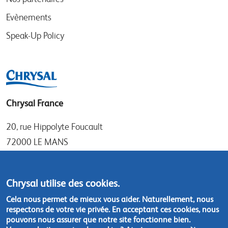
Evènements
Speak-Up Policy
Chrysal France
20, rue Hippolyte Foucault
72000 LE MANS
Tel: +33 (0)1 30 50 21 11
Fax: +33 (0)1 30 69 71 37
Chrysal utilise des cookies.
Cela nous permet de mieux vous aider. Naturellement, nous
Contactez-nous :
chrysal.france@chrysal.fr
respectons de votre vie privée. En acceptant ces cookies, nous
pouvons nous assurer que notre site fonctionne bien.