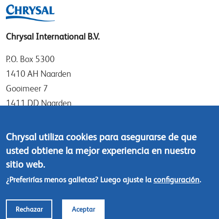
Chrysal International B.V.
P.O. Box 5300
1410 AH Naarden
Gooimeer 7
1411 DD Naarden
The Netherlands
Chrysal utiliza cookies para asegurarse de que
Tel: +31 (0)35 - 695 58 88
usted obtiene la mejor experiencia en nuestro
Contáctanos
sitio web.
¿Preferirías menos galletas? Luego ajuste la
configuración
.
Footer
© Chrysal 2018
menu
Polítcas de responsabilidad y privacidad
Rechazar
Aceptar
Terms & Conditions (EN)
Terms & Conditions (SPA)