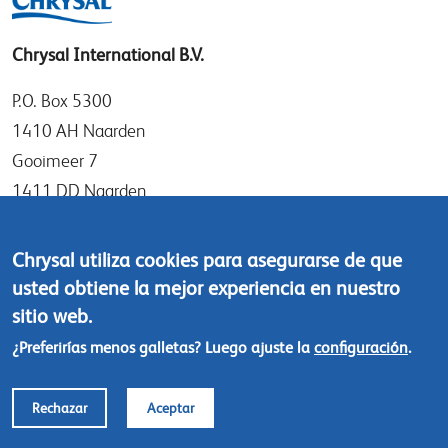
Chrysal International B.V.
P.O. Box 5300
1410 AH Naarden
Gooimeer 7
1411 DD Naarden
The Netherlands
Chrysal utiliza cookies para asegurarse de que
Tel: +31 (0)35 - 695 58 88
usted obtiene la mejor experiencia en nuestro
Contáctanos
sitio web.
¿Preferirías menos galletas? Luego ajuste la
configuración
.
Footer
© Chrysal 2018
menu
Polítcas de responsabilidad y privacidad
Rechazar
Aceptar
Terms & Conditions