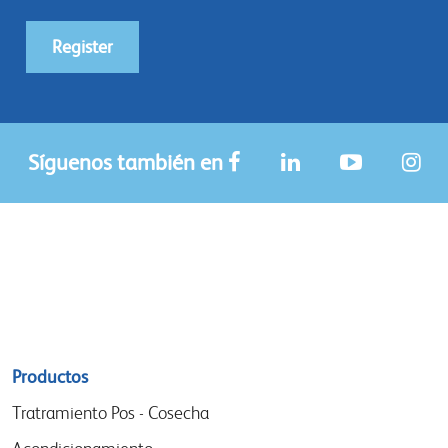
Register
Síguenos también en
Sitemap
Productos
menu
Tratramiento Pos - Cosecha