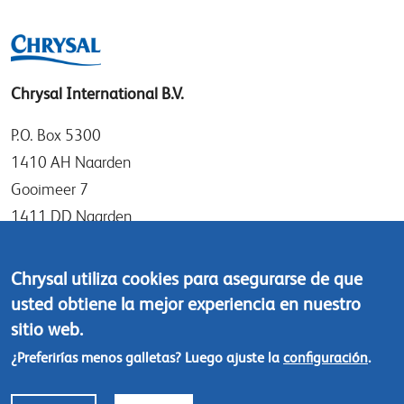
Chrysal International B.V.
P.O. Box 5300
1410 AH Naarden
Gooimeer 7
1411 DD Naarden
The Netherlands
Chrysal utiliza cookies para asegurarse de que
Tel: +31 (0)35 - 695 58 88
usted obtiene la mejor experiencia en nuestro
Contáctanos
sitio web.
¿Preferirías menos galletas? Luego ajuste la
configuración
.
Footer
© Chrysal 2018
menu