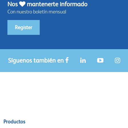
Nos
mantenerte informado
Con nuestro boletín mensual
Register
Síguenos también en
Sitemap
Productos